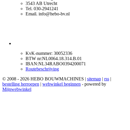
3543 AB Utrecht
Tel. 030-2941241
Email. info@hebo-bv.nl
KvK-nummer: 30052336
BTW nr:NL0064.18.314.B.01
IBAN:NL34RABO0394200071
Routebeschrijving
© 2008 - 2026 HEBO BOUWMACHINES |
sitemap
|
rss
|
bestelling herroepen
|
webwinkel beginnen
- powered by
Mijnwebwinkel